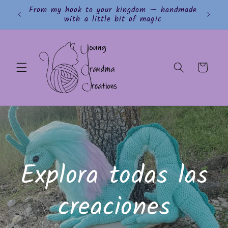
Ir
From my hook to your kingdom — handmade
directamente
with a little bit of magic
al contenido
Carrito
Explora todas las
creaciones