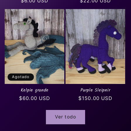
Precio
$6.00 USD
Precio
$22.00 USD
habitual
habitual
Agotado
Kelpie grande
Purple Sleipnir
Precio
$60.00 USD
Precio
$150.00 USD
habitual
habitual
Ver todo