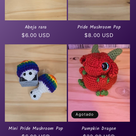
Abeja rara
Pride Mushroom Pop
Precio
$6.00 USD
Precio
$8.00 USD
habitual
habitual
Agotado
Mini Pride Mushroom Pop
Pumpkin Dragon